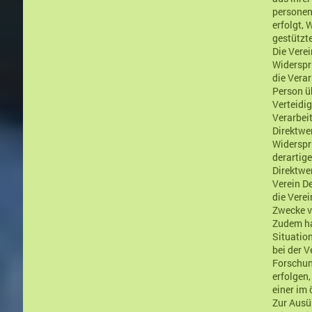
personen
erfolgt, 
gestützte
Die Vere
Widerspr
die Vera
Person ü
Verteidi
Verarbei
Direktwer
Widerspr
derartige
Direktwe
Verein De
die Vere
Zwecke v
Zudem ha
Situatio
bei der V
Forschun
erfolgen,
einer im 
Zur Ausü