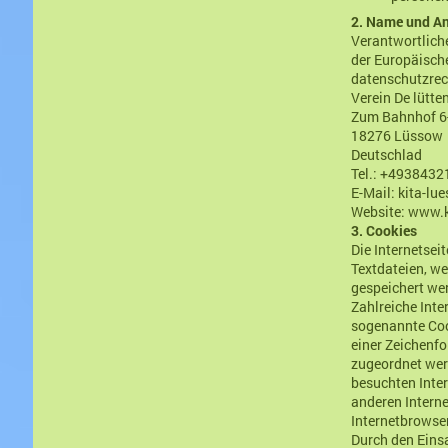
2. Name und Ans
Verantwortlich
der Europäisch
datenschutzrech
Verein De lütte
Zum Bahnhof 6
18276 Lüssow
Deutschlad
Tel.: +493843
E-Mail: kita-l
Website: www.k
3. Cookies
Die Internetsei
Textdateien, w
gespeichert we
Zahlreiche Inte
sogenannte Cook
einer Zeichenfo
zugeordnet wer
besuchten Inter
anderen Interne
Internetbrowser
Durch den Einsa