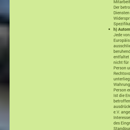
Mitarbeit
Der betr
Diensten
Widerspr
Spezifik
h) Automa
Jede von
Europäis
ausschlie
beruhend
entfaltet
nicht für
Person u
Rechtsvo
unterlie
Wahrung 
Person en
Ist die E
betroffen
ausdrückl
e.V. ang
Interess
des Eing
Standpun