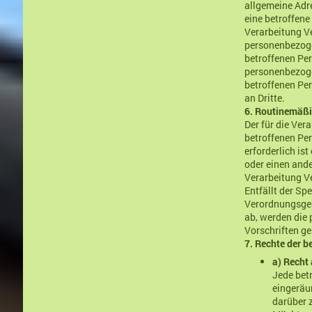
allgemeine Adr
eine betroffene
Verarbeitung V
personenbezogen
betroffenen Per
personenbezoge
betroffenen Pe
an Dritte.
6. Routinemäß
Der für die Ver
betroffenen Pe
erforderlich is
oder einen ande
Verarbeitung Ve
Entfällt der Sp
Verordnungsgeb
ab, werden die
Vorschriften ge
7. Rechte der b
a) Recht
Jede bet
eingeräu
darüber 