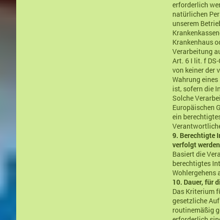
erforderlich we
natürlichen Per
unserem Betrieb
Krankenkassend
Krankenhaus od
Verarbeitung au
Art. 6 I lit. f
von keiner der
Wahrung eines b
ist, sofern die
Solche Verarbei
Europäischen G
ein berechtigte
Verantwortlich
9. Berechtigte 
verfolgt werde
Basiert die Ver
berechtigtes In
Wohlergehens al
10. Dauer, für
Das Kriterium f
gesetzliche Au
routinemäßig g
erforderlich sin