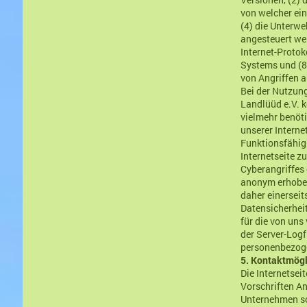
von welcher ein
(4) die Unterwe
angesteuert wer
Internet-Protok
Systems und (8
von Angriffen 
Bei der Nutzung
Landlüüd e.V. k
vielmehr benötig
unserer Interne
Funktionsfähig
Internetseite z
Cyberangriffes 
anonym erhoben
daher einerseit
Datensicherhei
für die von un
der Server-Logf
personenbezoge
5. Kontaktmögli
Die Internetsei
Vorschriften A
Unternehmen so