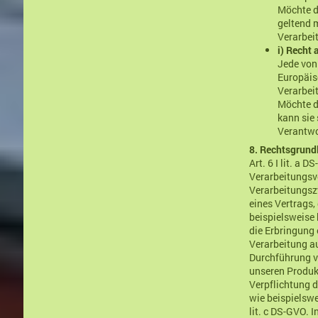
Möchte d
geltend m
Verarbei
i) Recht 
Jede von
Europäis
Verarbei
Möchte d
kann sie 
Verantwo
8. Rechtsgrund
Art. 6 I lit. a
Verarbeitungsvo
Verarbeitungsz
eines Vertrags, 
beispielsweise 
die Erbringung 
Verarbeitung au
Durchführung v
unseren Produkt
Verpflichtung 
wie beispielswei
lit. c DS-GVO. 