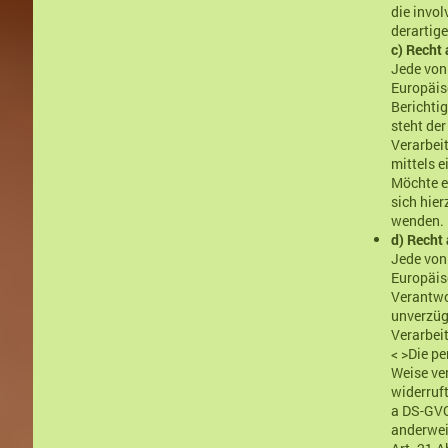
die invo
derartige
c) Recht
Jede von
Europäis
Berichti
steht de
Verarbei
mittels 
Möchte e
sich hier
wenden.
d) Recht
Jede von
Europäis
Verantwo
unverzügl
Verarbeit
< >Die p
Weise ver
widerruft
a DS-GVO 
anderwei