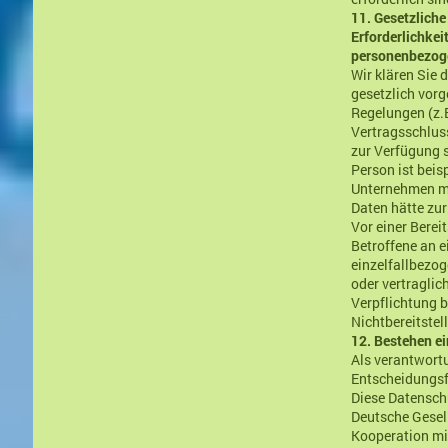
11. Gesetzliche
Erforderlichkei
personenbezoge
Wir klären Sie 
gesetzlich vorg
Regelungen (z.
Vertragsschluss
zur Verfügung s
Person ist beis
Unternehmen mit
Daten hätte zur
Vor einer Bere
Betroffene an e
einzelfallbezog
oder vertraglic
Verpflichtung b
Nichtbereitste
12. Bestehen e
Als verantwort
Entscheidungsfi
Diese Datensch
Deutsche Gesel
Kooperation mi