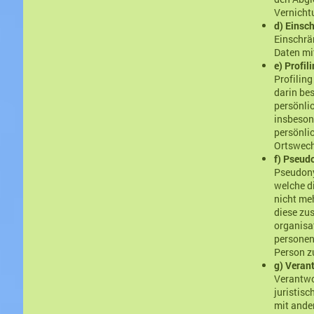
Vernicht
d) Einsc
Einschrä
Daten mi
e) Profil
Profiling
darin be
persönlic
insbeson
persönlic
Ortswech
f) Pseud
Pseudony
welche d
nicht me
diese zu
organisa
personenb
Person z
g) Verant
Verantwor
juristisc
mit ande