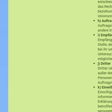
entschei
das Rech
beziehun
Unionsre
h) Auftra
Auftragsv
andere S
i) Empfä
Empfänger
Stelle, 
bei ihr 
Untersuc
mögliche
j) Dritter
Dritter i
außer de
Personen
Auftrags
k) Einwil
Einwillig
informie
Erklärun
betroffen
personen