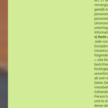
Art. 21 
vorrangig
gemäß Ar
personen
personen
Unionsre
unterlieg
Informat
e) Recht
Jede von
Europäis
Verantwo
folgende
< >Die R
bestritte
Richtigk
unrechtm
ab und v
Daten.
De
Verarbeit
Geltendm
Person h
und es s
denen de