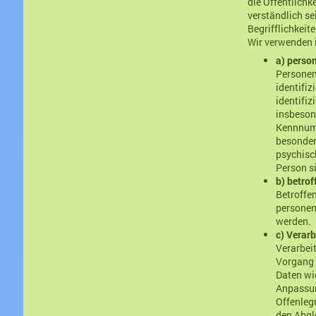
die Öffentlichk
verständlich se
Begrifflichkeite
Wir verwenden i
a) perso
Personenb
identifiz
identifiz
insbeson
Kennnumm
besonder
psychisch
Person si
b) betro
Betroffen
personen
werden.
c) Verar
Verarbeit
Vorgang 
Daten wi
Anpassun
Offenleg
den Abgl