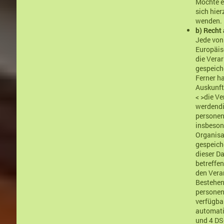
Möchte e
sich hier
wenden.
b) Recht
Jede von
Europäis
die Vera
gespeich
Ferner h
Auskunft
< >die V
werden
d
personen
insbeson
Organisa
gespeiche
dieser D
betreffe
den Vera
Bestehen
personen
verfügba
automati
und 4 DS