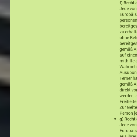
f) Recht
Jede von
Europäis
personen
bereitge
zu erhal
ohne Beh
bereitges
gemäß Ar
auf eine
mithilfe 
Wahrnehmu
Ausübung
Ferner h
gemäß Ar
direkt v
werden, 
Freiheit
Zur Gelt
Person je
g) Recht
Jede von
Europäis
aus ihrer